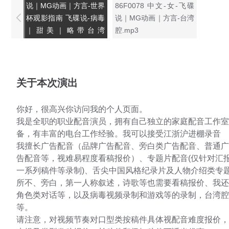
说｜MG动画｜方言-世界
86F0078 中文-女-飞碟
杯观影指南 飞碟说-病毒
说｜MG动画｜方言-台湾
｜甜美｜略带台湾
腔.mp3
腔.mp3
关于本次演出
你好，很高兴你访问我的个人页面。
我是全职的职业配音演员，拥有自己独立的家庭配音工作室
备，有丰富的电台工作经验。我可以接受江浙沪进棚录音
我擅长广告配音（品牌广告配音、旁白类广告配音、普通广
告配音等，视难易程度看稿报价）、专题片配音(仅针对汇
一系列稿件等录制)、舌尖中国风格纪录片及人物介绍类专
所不、旁白，第一人称叙述，诗歌等也需要看稿报价、我还
角色类对话等，以及病毒视频录制和游戏等的录制，台湾腔
等。
请注意，对视频节奏对口型类按稿件具体视配音难度报价，