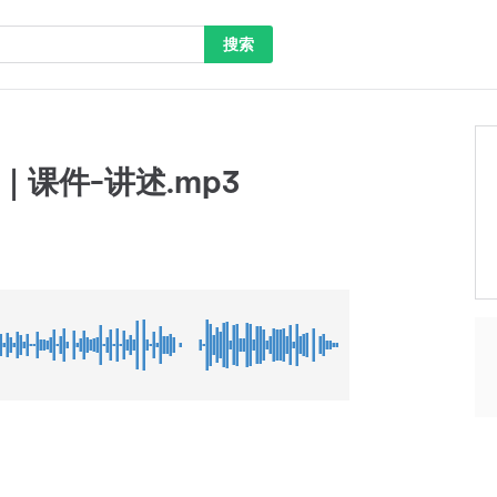
搜索
｜课件-讲述.mp3