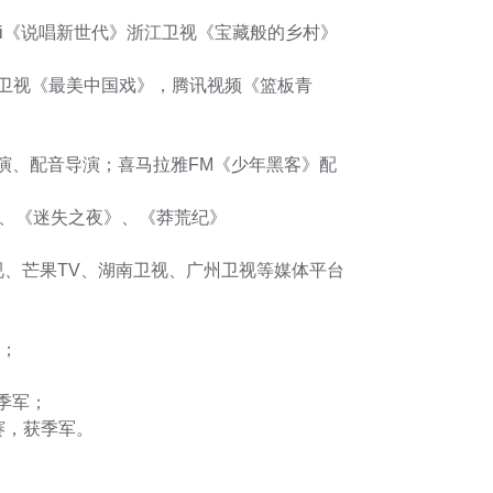
ili《说唱新世代》浙江卫视《宝藏般的乡村》
京卫视《最美中国戏》，腾讯视频《篮板青
演、配音导演；喜马拉雅FM《少年黑客》配
》、《迷失之夜》、《莽荒纪》
、芒果TV、湖南卫视、广州卫视等媒体平台
奖；
获季军；
大赛，获季军。