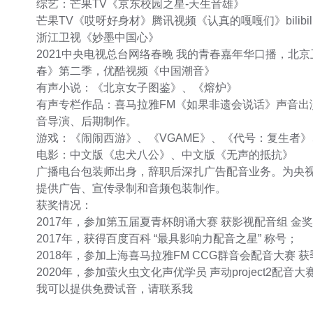
综艺：芒果TV《京东校园之星-天生音雄》
芒果TV《哎呀好身材》腾讯视频《认真的嘎嘎们》bilib
浙江卫视《妙墨中国心》
2021中央电视总台网络春晚 我的青春嘉年华口播，北
春》第二季，优酷视频《中国潮音》
有声小说：《北京女子图鉴》、《熔炉》
有声专栏作品：喜马拉雅FM《如果非遗会说话》声音出
音导演、后期制作。
游戏：《闹闹西游》、《VGAME》、《代号：复生者
电影：中文版《忠犬八公》、中文版《无声的抵抗》
广播电台包装师出身，辞职后深扎广告配音业务。为央视
提供广告、宣传录制和音频包装制作。
获奖情况：
2017年，参加第五届夏青杯朗诵大赛 获影视配音组 金
2017年，获得百度百科 “最具影响力配音之星” 称号；
2018年，参加上海喜马拉雅FM CCG群音会配音大赛 
2020年，参加萤火虫文化声优学员 声动project2配音
我可以提供免费试音，请联系我