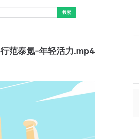
搜索
银行范泰氪-年轻活力.mp4